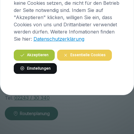
A-9063 Maria Saal
keine Cookies setzen, die nicht für den Betrieb
Österreich
der Seite notwendig sind. Indem Sie auf
"Akzeptieren" klicken, willigen Sie ein, dass
Tel.
04223 / 200 23
Cookies von uns und Drittanbieter verwendet
werden dürfen. Weitere Infomationen finden
Routenplanung
Sie hier:
Datenschutzerklärung
Akzeptieren
Essentielle Cookies
Praxis Klosterneuburg (Niederösterreich)
Einstellungen
Wiener Straße 146
A-3400 Klosterneuburg
Österreich
Tel.
02243 / 30 340
Routenplanung