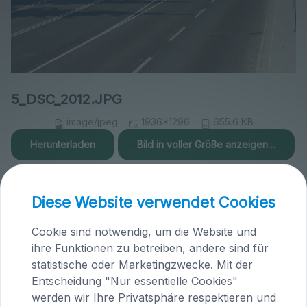
5_DSC_2012.JPG
image/jpeg
1936x1296
655.6 KB
Herunterladen
Bild in voller Größe anzeigen…
Diese Website verwendet Cookies
Cookie sind notwendig, um die Website und
ihre Funktionen zu betreiben, andere sind für
Praxis Maria Saal (Kärnten)
statistische oder Marketingzwecke. Mit der
Brandlhof
Entscheidung "Nur essentielle Cookies"
Höfern 1
werden wir Ihre Privatsphäre respektieren und