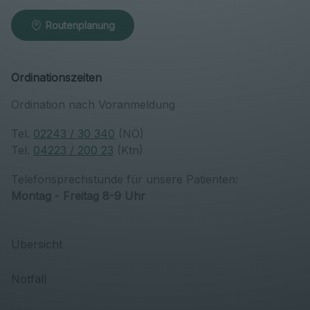
Routenplanung
Ordinationszeiten
Ordination nach Voranmeldung
Tel.
02243 / 30 340
(NÖ)
Tel.
04223 / 200 23
(Ktn)
Telefonsprechstunde für unsere Patienten:
Montag - Freitag 8-9 Uhr
Übersicht
Notfall