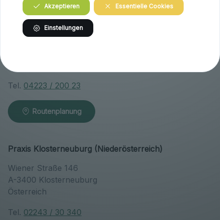
Akzeptieren
Essentielle Cookies
Praxis Maria Saal (Kärnten)
Einstellungen
Brandlhof
Höfern 1
A-9063 Maria Saal
Österreich
Tel.
04223 / 200 23
Routenplanung
Praxis Klosterneuburg (Niederösterreich)
Wiener Straße 146
A-3400 Klosterneuburg
Österreich
Tel.
02243 / 30 340