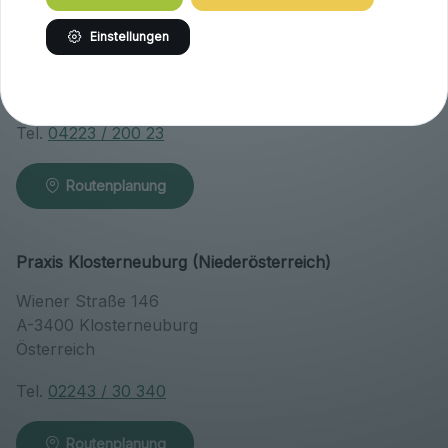
Brandlhof
Einstellungen
Höfern 1
A-9063 Maria Saal
Österreich
Tel.
04223 / 200 23
Routenplanung
Praxis Klosterneuburg (Niederösterreich)
Wiener Straße 146
A-3400 Klosterneuburg
Österreich
Tel.
02243 / 30 340
Routenplanung