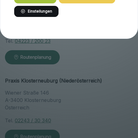
Brandlhof
Einstellungen
Höfern 1
A-9063 Maria Saal
Österreich
Tel.
04223 / 200 23
Routenplanung
Praxis Klosterneuburg (Niederösterreich)
Wiener Straße 146
A-3400 Klosterneuburg
Österreich
Tel.
02243 / 30 340
Routenplanung