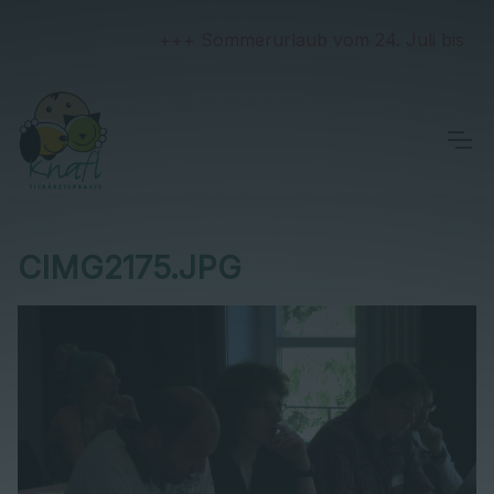
+++ Sommerurlaub vom 24. Juli bis 2. Au
CIMG2175.JPG