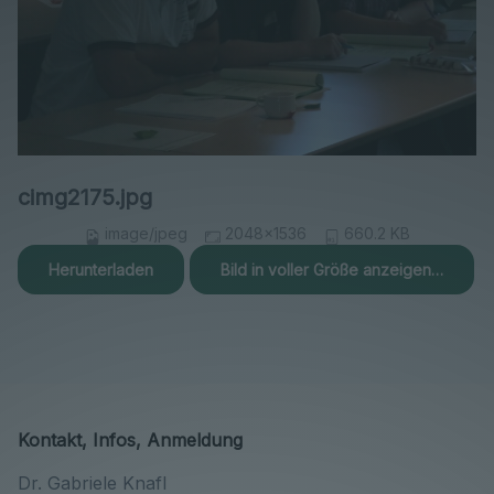
cimg2175.jpg
image/jpeg
2048x1536
660.2 KB
Herunterladen
Bild in voller Größe anzeigen…
Kontakt, Infos, Anmeldung
Dr. Gabriele Knafl