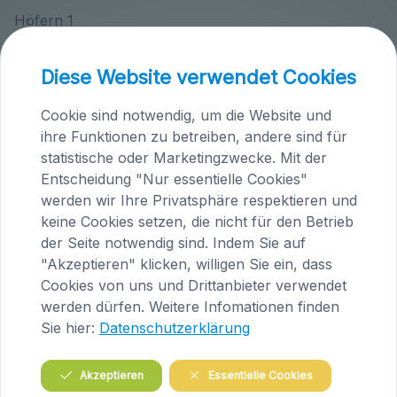
Höfern 1
A-9063 Maria Saal
Tel.: +43 (0)4223/200 23
Diese Website verwendet Cookies
E-Mail:
tieraerztin@knafl.at
Cookie sind notwendig, um die Website und
ihre Funktionen zu betreiben, andere sind für
Tierärztepraxen Knafl
statistische oder Marketingzwecke. Mit der
Entscheidung "Nur essentielle Cookies"
werden wir Ihre Privatsphäre respektieren und
keine Cookies setzen, die nicht für den Betrieb
der Seite notwendig sind. Indem Sie auf
"Akzeptieren" klicken, willigen Sie ein, dass
Cookies von uns und Drittanbieter verwendet
werden dürfen. Weitere Infomationen finden
Sie hier:
Datenschutzerklärung
Praxis Maria Saal (Kärnten)
Akzeptieren
Essentielle Cookies
Brandlhof