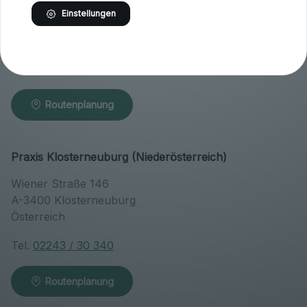
Höfern 1
Einstellungen
A-9063 Maria Saal
Österreich
Tel.
04223 / 200 23
Routenplanung
Praxis Klosterneuburg (Niederösterreich)
Wiener Straße 146
A-3400 Klosterneuburg
Österreich
Tel.
02243 / 30 340
Routenplanung