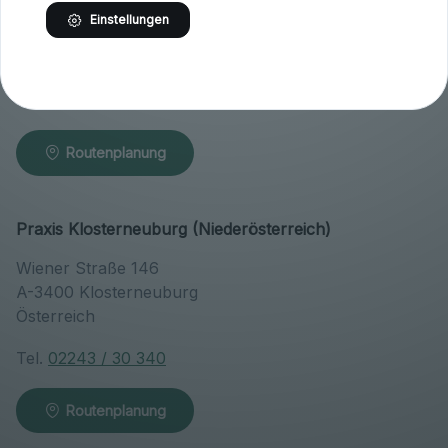
Höfern 1
Einstellungen
A-9063 Maria Saal
Österreich
Tel.
04223 / 200 23
Routenplanung
Praxis Klosterneuburg (Niederösterreich)
Wiener Straße 146
A-3400 Klosterneuburg
Österreich
Tel.
02243 / 30 340
Routenplanung