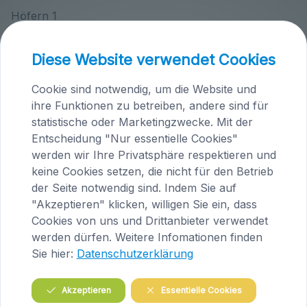
Höfern 1
A-9063 Maria Saal
Tel.: +43 (0)4223/200 23
Diese Website verwendet Cookies
E-Mail:
tieraerztin@knafl.at
Cookie sind notwendig, um die Website und
ihre Funktionen zu betreiben, andere sind für
Tierärztepraxen Knafl
statistische oder Marketingzwecke. Mit der
Entscheidung "Nur essentielle Cookies"
werden wir Ihre Privatsphäre respektieren und
keine Cookies setzen, die nicht für den Betrieb
der Seite notwendig sind. Indem Sie auf
"Akzeptieren" klicken, willigen Sie ein, dass
Cookies von uns und Drittanbieter verwendet
werden dürfen. Weitere Infomationen finden
Sie hier:
Datenschutzerklärung
Praxis Maria Saal (Kärnten)
Akzeptieren
Essentielle Cookies
Brandlhof