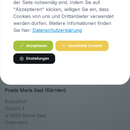
der Seite notwendig sind. Indem Sie auf
E-Mail:
tieraerztin@knafl.at
"Akzeptieren" klicken, willigen Sie ein, dass
Cookies von uns und Drittanbieter verwendet
Tierärztepraxen Knafl
werden dürfen. Weitere Infomationen finden
Sie hier:
Datenschutzerklärung
Akzeptieren
Essentielle Cookies
Einstellungen
Praxis Maria Saal (Kärnten)
Brandlhof
Höfern 1
A-9063 Maria Saal
Österreich