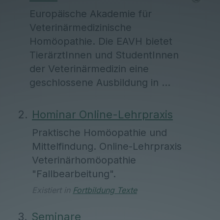
Europäische Akademie für
Veterinärmedizinische
Homöopathie. Die EAVH bietet
TierärztInnen und StudentInnen
der Veterinärmedizin eine
geschlossene Ausbildung in ...
Hominar Online-Lehrpraxis
Praktische Homöopathie und
Mittelfindung. Online-Lehrpraxis
Veterinärhomöopathie
"Fallbearbeitung".
Existiert in
Fortbildung Texte
Seminare