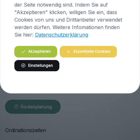
der Seite notwendig sind. Indem Sie auf
Tel.
04223 / 200 23
"Akzeptieren" klicken, willigen Sie ein, dass
Cookies von uns und Drittanbieter verwendet
Routenplanung
werden dürfen. Weitere Infomationen finden
Sie hier:
Datenschutzerklärung
Praxis Klosterneuburg (Niederösterreich)
Akzeptieren
Essentielle Cookies
Wiener Straße 146
Einstellungen
A-3400 Klosterneuburg
Österreich
Tel.
02243 / 30 340
Routenplanung
Ordinationszeiten