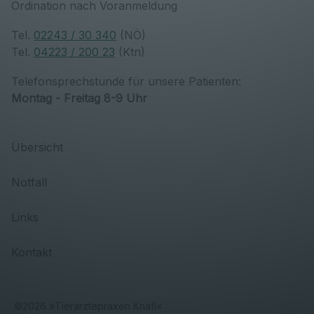
Ordination nach Voranmeldung
Tel.
02243 / 30 340
(NÖ)
Tel.
04223 / 200 23
(Ktn)
Telefonsprechstunde für unsere Patienten:
Montag - Freitag 8-9 Uhr
Übersicht
Notfall
Links
Kontakt
©
2026
»
Tierärztepraxen Knafl
«