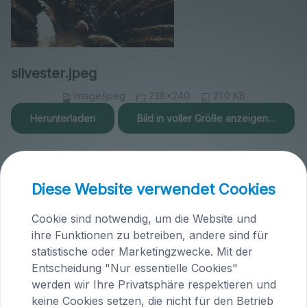
silvester.jpeg
image/jpeg
238x240
21.0 KB
Herunterladen
Bild in voller Größe anzeigen…
Diese Website verwendet Cookies
Cookie sind notwendig, um die Website und
Praxis Maria Saal (Kärnten)
ihre Funktionen zu betreiben, andere sind für
Brandlhof
statistische oder Marketingzwecke. Mit der
Höfern 1
Entscheidung "Nur essentielle Cookies"
A-9063 Maria Saal
werden wir Ihre Privatsphäre respektieren und
Österreich
keine Cookies setzen, die nicht für den Betrieb