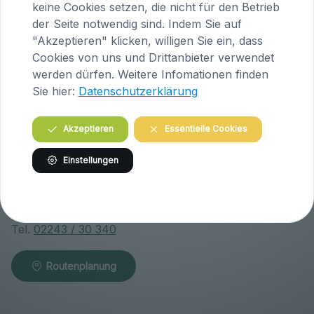
A-9063 Maria Saal
keine Cookies setzen, die nicht für den Betrieb
Österreich
der Seite notwendig sind. Indem Sie auf
"Akzeptieren" klicken, willigen Sie ein, dass
Tel.
04223 / 200 23
Cookies von uns und Drittanbieter verwendet
werden dürfen. Weitere Infomationen finden
Routenplanung
Sie hier:
Datenschutzerklärung
Akzeptieren
Essentielle Cookies
Praxis Klosterneuburg (Niederösterreich)
Einstellungen
Wiener Straße 146
A-3400 Klosterneuburg
Österreich
Tel.
02243 / 30 340
Routenplanung