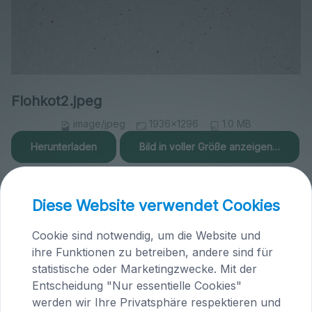
Flohkot2.jpeg
image/jpeg
1936x1296
1.0 MB
Herunterladen
Bild in voller Größe anzeigen…
Diese Website verwendet Cookies
Cookie sind notwendig, um die Website und
ihre Funktionen zu betreiben, andere sind für
Praxis Maria Saal (Kärnten)
statistische oder Marketingzwecke. Mit der
Brandlhof
Entscheidung "Nur essentielle Cookies"
Höfern 1
werden wir Ihre Privatsphäre respektieren und