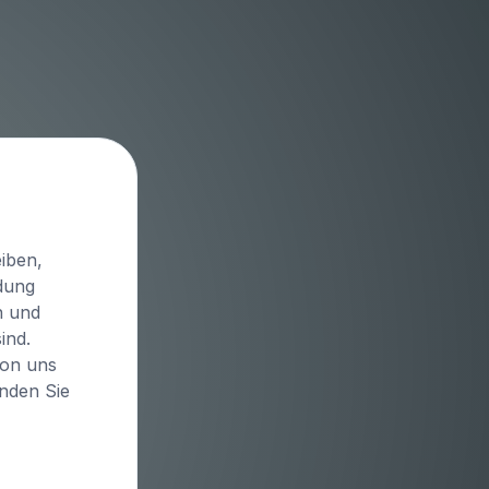
iben,
idung
n und
ind.
von uns
inden Sie