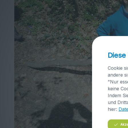
Diese
Cookie si
andere si
"Nur esse
keine Coo
Indem Sie
und Dritt
hier:
Dat
Akze