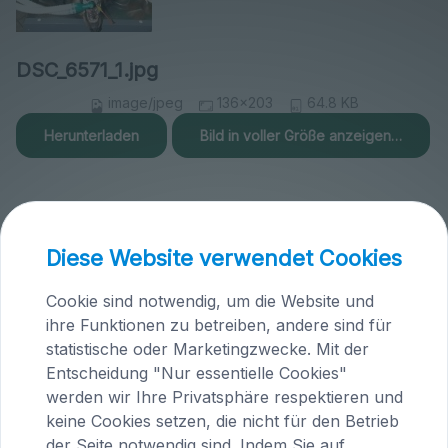
DSC_6571_1.jpg
image/jpeg
136x203
64.8 KB
Herunterladen
Bild in voller Größe anzeigen…
Diese Website verwendet Cookies
Praxis Maria Saal (Kärnten)
Cookie sind notwendig, um die Website und
ihre Funktionen zu betreiben, andere sind für
Brandlhof
statistische oder Marketingzwecke. Mit der
Höfern 1
Entscheidung "Nur essentielle Cookies"
A-9063 Maria Saal
werden wir Ihre Privatsphäre respektieren und
Österreich
keine Cookies setzen, die nicht für den Betrieb
Tel.
04223 / 200 23
der Seite notwendig sind. Indem Sie auf