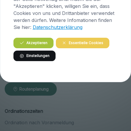
"Akzeptieren" klicken, willigen Sie ein, dass
Cookies von uns und Drittanbieter verwendet
Routenplanung
werden dürfen. Weitere Infomationen finden
Sie hier:
Datenschutzerklärung
Praxis Klosterneuburg (Niederösterreich)
Akzeptieren
Essentielle Cookies
Wiener Straße 146
A-3400 Klosterneuburg
Einstellungen
Österreich
Tel.
02243 / 30 340
Routenplanung
Ordinationszeiten
Ordination nach Voranmeldung