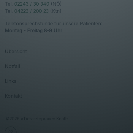
Tel.
02243 / 30 340
(NÖ)
Tel.
04223 / 200 23
(Ktn)
Telefonsprechstunde für unsere Patienten:
Montag - Freitag 8-9 Uhr
Übersicht
Notfall
Links
Kontakt
©
2026
»
Tierärztepraxen Knafl
«