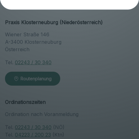
Praxis Klosterneuburg (Niederösterreich)
Wiener Straße 146
A-3400 Klosterneuburg
Österreich
Tel.
02243 / 30 340
Routenplanung
Ordinationszeiten
Ordination nach Voranmeldung
Tel.
02243 / 30 340
(NÖ)
Tel.
04223 / 200 23
(Ktn)