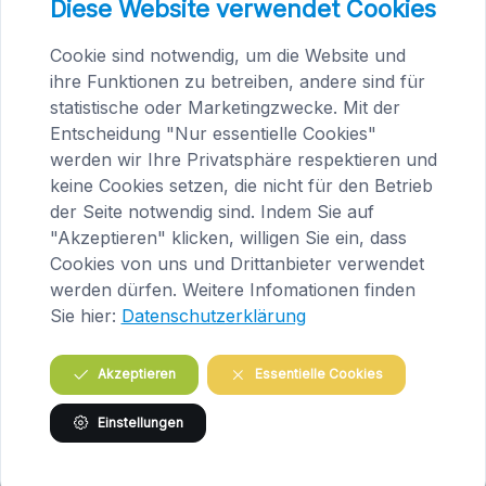
Diese Website verwendet Cookies
DSC_0550.JPG
Cookie sind notwendig, um die Website und
image/jpeg
1296x1936
643.0 KB
ihre Funktionen zu betreiben, andere sind für
Herunterladen
Bild in voller Größe anzeigen…
statistische oder Marketingzwecke. Mit der
Entscheidung "Nur essentielle Cookies"
werden wir Ihre Privatsphäre respektieren und
keine Cookies setzen, die nicht für den Betrieb
der Seite notwendig sind. Indem Sie auf
"Akzeptieren" klicken, willigen Sie ein, dass
Praxis Maria Saal (Kärnten)
Cookies von uns und Drittanbieter verwendet
werden dürfen. Weitere Infomationen finden
Brandlhof
Sie hier:
Datenschutzerklärung
Höfern 1
A-9063 Maria Saal
Akzeptieren
Essentielle Cookies
Österreich
Tel.
04223 / 200 23
Einstellungen
Routenplanung