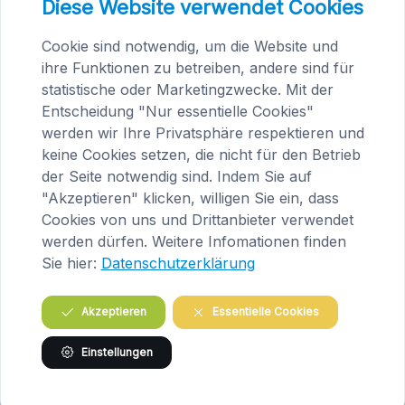
Diese Website verwendet Cookies
DSC_0010.JPG
Cookie sind notwendig, um die Website und
image/jpeg
1296x1936
624.8 KB
ihre Funktionen zu betreiben, andere sind für
Herunterladen
Bild in voller Größe anzeigen…
statistische oder Marketingzwecke. Mit der
Entscheidung "Nur essentielle Cookies"
werden wir Ihre Privatsphäre respektieren und
keine Cookies setzen, die nicht für den Betrieb
der Seite notwendig sind. Indem Sie auf
"Akzeptieren" klicken, willigen Sie ein, dass
Praxis Maria Saal (Kärnten)
Cookies von uns und Drittanbieter verwendet
werden dürfen. Weitere Infomationen finden
Brandlhof
Sie hier:
Datenschutzerklärung
Höfern 1
A-9063 Maria Saal
Akzeptieren
Essentielle Cookies
Österreich
Tel.
04223 / 200 23
Einstellungen
Routenplanung