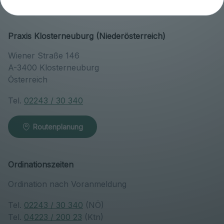
Praxis Klosterneuburg (Niederösterreich)
Wiener Straße 146
A-3400 Klosterneuburg
Österreich
Tel.
02243 / 30 340
Routenplanung
Ordinationszeiten
Ordination nach Voranmeldung
Tel.
02243 / 30 340
(NÖ)
Tel.
04223 / 200 23
(Ktn)