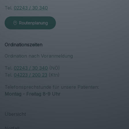
Tel.
02243 / 30 340
Routenplanung
Ordinationszeiten
Ordination nach Voranmeldung
Tel.
02243 / 30 340
(NÖ)
Tel.
04223 / 200 23
(Ktn)
Telefonsprechstunde für unsere Patienten:
Montag - Freitag 8-9 Uhr
Übersicht
Notfall