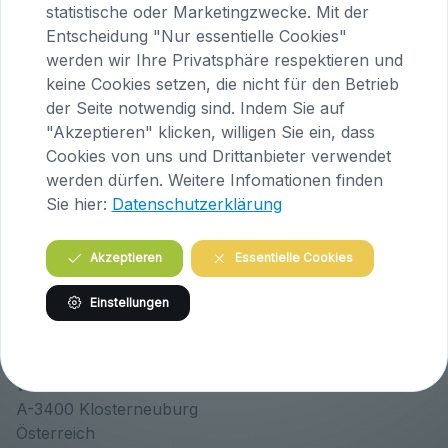
statistische oder Marketingzwecke. Mit der
Entscheidung "Nur essentielle Cookies"
werden wir Ihre Privatsphäre respektieren und
Praxis Maria Saal (Kärnten)
keine Cookies setzen, die nicht für den Betrieb
Brandlhof
der Seite notwendig sind. Indem Sie auf
Höfern 1
"Akzeptieren" klicken, willigen Sie ein, dass
A-9063 Maria Saal
Cookies von uns und Drittanbieter verwendet
Österreich
werden dürfen. Weitere Infomationen finden
Sie hier:
Datenschutzerklärung
Tel.
04223 / 200 23
Akzeptieren
Essentielle Cookies
Routenplanung
Einstellungen
Praxis Klosterneuburg (Niederösterreich)
Wiener Straße 146
A-3400 Klosterneuburg
Österreich