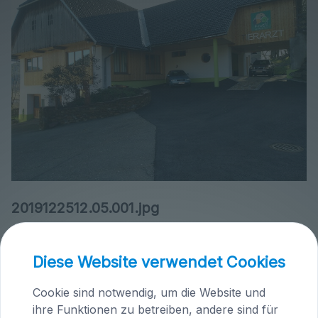
2019122512.05.001.jpg
image/jpeg
2048x1536
1.0 MB
Herunterladen
Bild in voller Größe anzeigen…
Diese Website verwendet Cookies
Cookie sind notwendig, um die Website und
ihre Funktionen zu betreiben, andere sind für