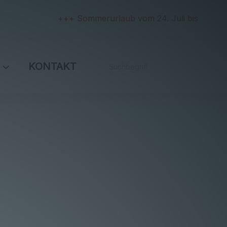
+++ Sommerurlaub vom 24. Juli bis 2. August und
KONTAKT