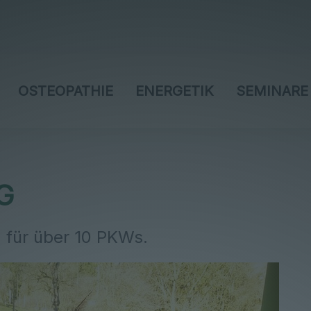
OSTEOPATHIE
ENERGETIK
SEMINARE
G
z für über 10 PKWs.