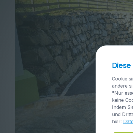
Diese
Cookie si
andere si
"Nur esse
keine Coo
Indem Sie
und Dritt
hier:
Dat