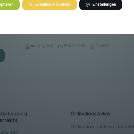
ptieren
Essentielle Cookies
Einstellungen
image/jpeg
2048x1536
1.5 MB
osterneuburg
Ordinationszeiten
erreich)
Ordination nach Voranmeld
raße 146