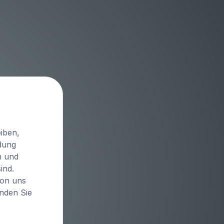
iben,
idung
n und
ind.
von uns
inden Sie