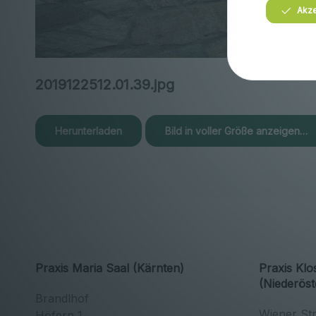
Akze
2019122512.01.39.jpg
Herunterladen
Bild in voller Größe anzeigen…
Praxis Maria Saal (Kärnten)
Praxis Kl
(Niederöst
Brandlhof
Wiener St
Höfern 1