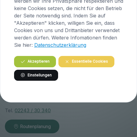
werden wir Ihre Privatsphäre respektieren und
Höfern 1
keine Cookies setzen, die nicht für den Betrieb
A-9063 Maria Saal
der Seite notwendig sind. Indem Sie auf
Österreich
"Akzeptieren" klicken, willigen Sie ein, dass
Cookies von uns und Drittanbieter verwendet
Tel.
04223 / 200 23
werden dürfen. Weitere Infomationen finden
Sie hier:
Datenschutzerklärung
Routenplanung
Akzeptieren
Essentielle Cookies
Praxis Klosterneuburg (Niederösterreich)
Einstellungen
Wiener Straße 146
A-3400 Klosterneuburg
Österreich
Tel.
02243 / 30 340
Routenplanung