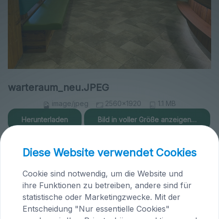
warteraum_neu.JPEG
image/jpeg
2560x1920
1.1 MB
Herunterladen
Bild in voller Größe anzeigen…
Diese Website verwendet Cookies
Cookie sind notwendig, um die Website und
ihre Funktionen zu betreiben, andere sind für
Praxis Maria Saal (Kärnten)
statistische oder Marketingzwecke. Mit der
Entscheidung "Nur essentielle Cookies"
Brandlhof