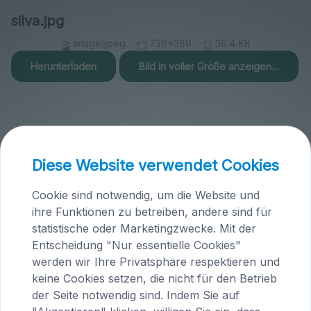
silva.jpg
image/jpeg
738x289
36.4 KB
Herunterladen
Bild in voller Größe anzeigen…
Diese Website verwendet Cookies
Praxis Maria Saal (Kärnten)
Cookie sind notwendig, um die Website und
Brandlhof
ihre Funktionen zu betreiben, andere sind für
Höfern 1
statistische oder Marketingzwecke. Mit der
A-9063 Maria Saal
Entscheidung "Nur essentielle Cookies"
Österreich
werden wir Ihre Privatsphäre respektieren und
keine Cookies setzen, die nicht für den Betrieb
Tel.
04223 / 200 23
der Seite notwendig sind. Indem Sie auf