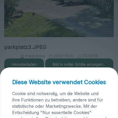
parkplatz3.JPEG
image/jpeg
2560x1920
763.8 KB
Herunterladen
Bild in voller Größe anzeigen…
Diese Website verwendet Cookies
Cookie sind notwendig, um die Website und
ihre Funktionen zu betreiben, andere sind für
Praxis Maria Saal (Kärnten)
statistische oder Marketingzwecke. Mit der
Entscheidung "Nur essentielle Cookies"
Brandlhof