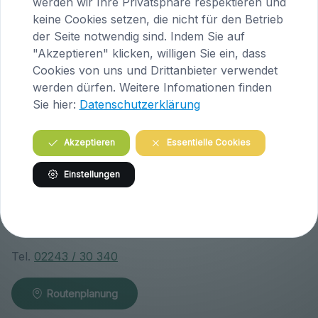
werden wir Ihre Privatsphäre respektieren und
Höfern 1
keine Cookies setzen, die nicht für den Betrieb
A-9063 Maria Saal
der Seite notwendig sind. Indem Sie auf
Österreich
"Akzeptieren" klicken, willigen Sie ein, dass
Cookies von uns und Drittanbieter verwendet
Tel.
04223 / 200 23
werden dürfen. Weitere Infomationen finden
Sie hier:
Datenschutzerklärung
Routenplanung
Akzeptieren
Essentielle Cookies
Praxis Klosterneuburg (Niederösterreich)
Einstellungen
Wiener Straße 146
A-3400 Klosterneuburg
Österreich
Tel.
02243 / 30 340
Routenplanung