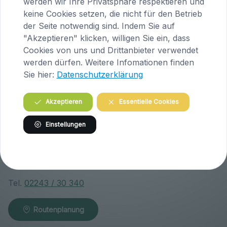
werden wir Ihre Privatsphäre respektieren und
Höfern 1
keine Cookies setzen, die nicht für den Betrieb
A-9063 Maria Saal
der Seite notwendig sind. Indem Sie auf
Österreich
"Akzeptieren" klicken, willigen Sie ein, dass
Cookies von uns und Drittanbieter verwendet
Tel.
04223 / 200 23
werden dürfen. Weitere Infomationen finden
Sie hier:
Datenschutzerklärung
Routenplanung
Akzeptieren
Essentielle Cookies
Praxis Klosterneuburg (Niederösterreich)
Einstellungen
Wiener Straße 146
A-3400 Klosterneuburg
Österreich
Tel.
02243 / 30 340
Routenplanung