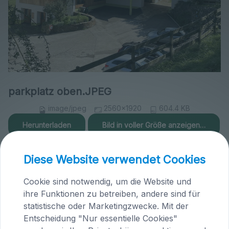
parkplatz oben.JPEG
image/jpeg
2560x1920
604.4 KB
Herunterladen
Bild in voller Größe anzeigen…
Diese Website verwendet Cookies
Cookie sind notwendig, um die Website und
ihre Funktionen zu betreiben, andere sind für
Praxis Maria Saal (Kärnten)
statistische oder Marketingzwecke. Mit der
Entscheidung "Nur essentielle Cookies"
Brandlhof