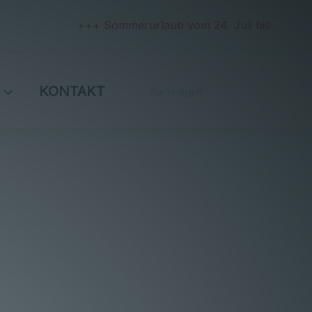
+++ Sommerurlaub vom 24. Juli bis 2. August und
KONTAKT