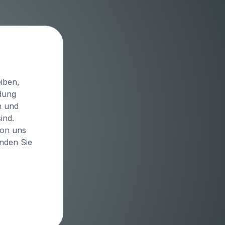
iben,
idung
n und
ind.
von uns
inden Sie