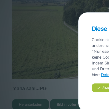
Diese
Cookie si
andere si
"Nur esse
keine Coo
Indem Sie
und Dritt
hier:
Dat
maria saal.JPG
Akze
Herunterladen
Bild in voller Größe anzeigen…