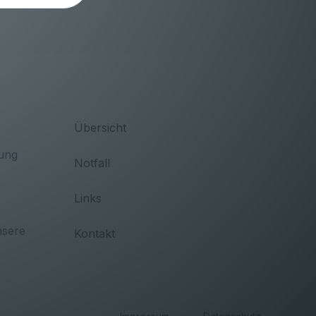
Übersicht
ung
Notfall
Links
nsere
Kontakt