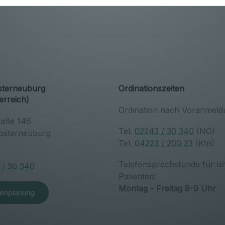
osterneuburg
Ordinationszeiten
erreich)
Ordination nach Voranmeld
raße 146
Tel.
02243 / 30 340
(NÖ)
osterneuburg
Tel.
04223 / 200 23
(Ktn)
h
Telefonsprechstunde für u
 / 30 340
Patienten:
Montag - Freitag 8-9 Uhr
enplanung