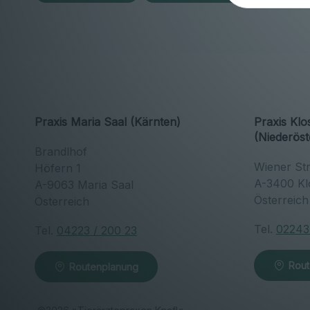
Praxis Maria Saal (Kärnten)
Praxis Kl
(Niederöst
Brandlhof
Wiener St
Höfern 1
A-3400 Kl
A-9063 Maria Saal
Österreic
Österreich
Tel.
02243
Tel.
04223 / 200 23
Rout
Routenplanung