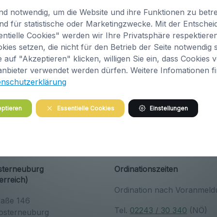
nd notwendig, um die Website und ihre Funktionen zu betre
nd für statistische oder Marketingzwecke. Mit der Entsche
ntielle Cookies" werden wir Ihre Privatsphäre respektiere
kies setzen, die nicht für den Betrieb der Seite notwendig s
 auf "Akzeptieren" klicken, willigen Sie ein, dass Cookies 
image/jpeg
213x175
31.9 KB
anbieter verwendet werden dürfen. Weitere Infomationen f
enschutzerklärung
ptieren
Essentielle Cookies
Einstellungen
osterneuburg
Ordinationszeiten
erreich)
Ordination nach Voranmeld
raße 146
Tel.
02243 / 30 340
(NÖ)
osterneuburg