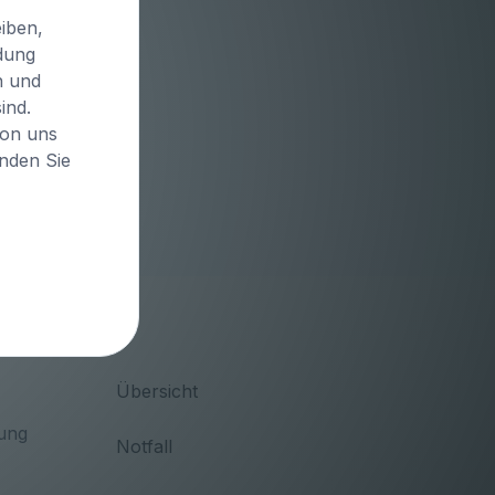
iben,
idung
n und
ind.
von uns
inden Sie
Übersicht
ung
Notfall