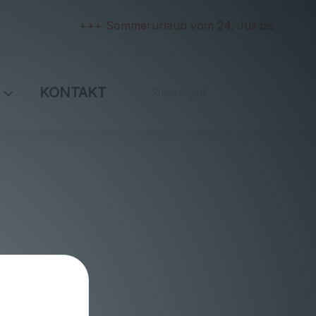
+++ Sommerurlaub vom 24. Juli bis 2. August u
KONTAKT