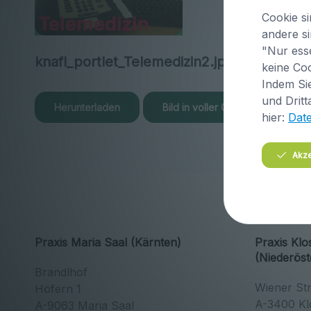
Cookie si
andere si
"Nur esse
knafl_portlet_Telemedizin2.jpg
keine Coo
Indem Sie
und Dritt
Herunterladen
Bild in voller Größe anzeigen…
hier:
Dat
Akze
Praxis Maria Saal (Kärnten)
Praxis Kl
(Niederöst
Brandlhof
Wiener St
Höfern 1
A-3400 Kl
A-9063 Maria Saal