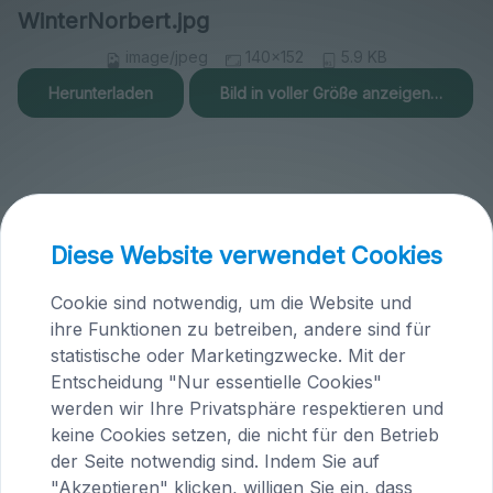
WinterNorbert.jpg
image/jpeg
140x152
5.9 KB
Herunterladen
Bild in voller Größe anzeigen…
Diese Website verwendet Cookies
Praxis Maria Saal (Kärnten)
Cookie sind notwendig, um die Website und
Brandlhof
ihre Funktionen zu betreiben, andere sind für
Höfern 1
statistische oder Marketingzwecke. Mit der
A-9063 Maria Saal
Entscheidung "Nur essentielle Cookies"
Österreich
werden wir Ihre Privatsphäre respektieren und
Tel.
04223 / 200 23
keine Cookies setzen, die nicht für den Betrieb
der Seite notwendig sind. Indem Sie auf
"Akzeptieren" klicken, willigen Sie ein, dass
Routenplanung