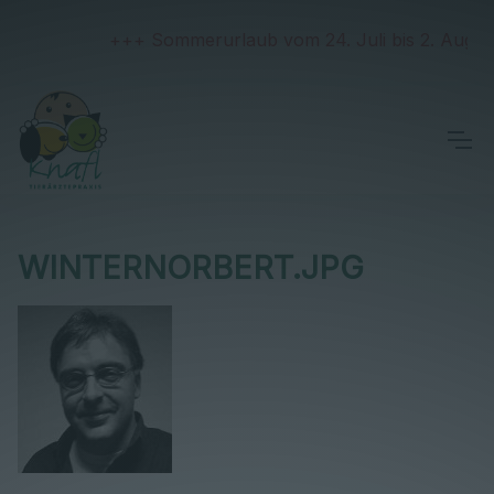
+++ Sommerurlaub vom 24. Juli bis 2. August 
WINTERNORBERT.JPG