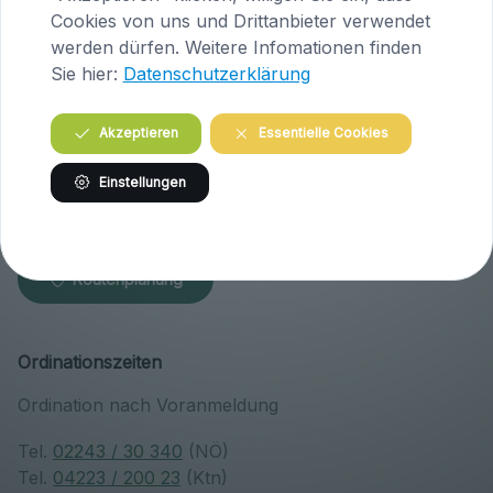
Cookies von uns und Drittanbieter verwendet
werden dürfen. Weitere Infomationen finden
Sie hier:
Datenschutzerklärung
Praxis Klosterneuburg (Niederösterreich)
Wiener Straße 146
Akzeptieren
Essentielle Cookies
A-3400 Klosterneuburg
Österreich
Einstellungen
Tel.
02243 / 30 340
Routenplanung
Ordinationszeiten
Ordination nach Voranmeldung
Tel.
02243 / 30 340
(NÖ)
Tel.
04223 / 200 23
(Ktn)