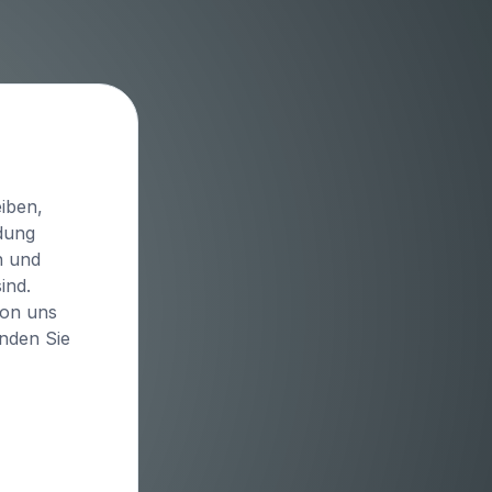
iben,
idung
n und
ind.
von uns
inden Sie