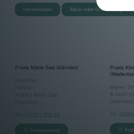
Herunterladen
Bild in voller Größe anzeigen…
Praxis Maria Saal (Kärnten)
Praxis Kl
(Niederöst
Brandlhof
Wiener St
Höfern 1
A-3400 Kl
A-9063 Maria Saal
Österreic
Österreich
Tel.
02243
Tel.
04223 / 200 23
Rout
Routenplanung