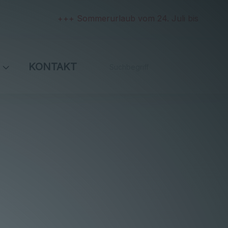
+++ Sommerurlaub vom 24. Juli bis 2. August un
KONTAKT