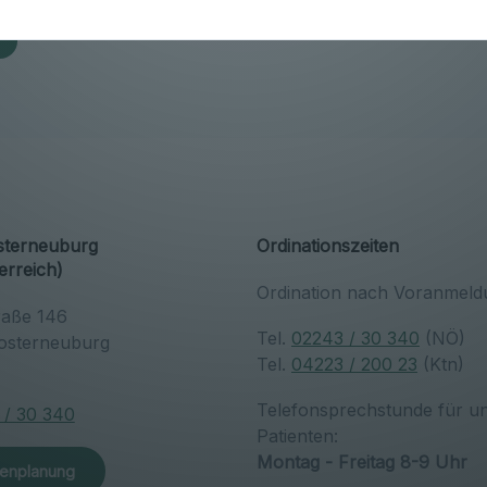
osterneuburg
Ordinationszeiten
erreich)
Ordination nach Voranmeld
raße 146
Tel.
02243 / 30 340
(NÖ)
osterneuburg
Tel.
04223 / 200 23
(Ktn)
h
Telefonsprechstunde für u
 / 30 340
Patienten:
Montag - Freitag 8-9 Uhr
enplanung