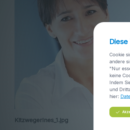
Diese
Cookie si
andere si
"Nur esse
keine Coo
Indem Sie
und Dritt
hier:
Dat
Akze
KitzwegerInes_1.jpg