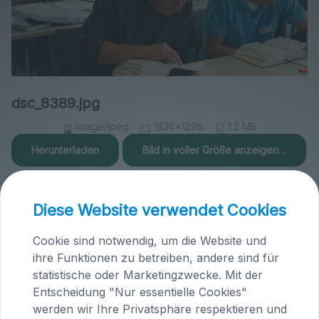
dsc_8389.jpg
image/jpeg
1936x1296
1.2 MB
Herunterladen
Bild in voller Größe anzeigen…
Diese Website verwendet Cookies
Cookie sind notwendig, um die Website und
ihre Funktionen zu betreiben, andere sind für
Praxis Maria Saal (Kärnten)
statistische oder Marketingzwecke. Mit der
Brandlhof
Entscheidung "Nur essentielle Cookies"
Höfern 1
werden wir Ihre Privatsphäre respektieren und