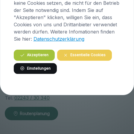
A-9063 Maria Saal
keine Cookies setzen, die nicht für den Betrieb
Österreich
der Seite notwendig sind. Indem Sie auf
"Akzeptieren" klicken, willigen Sie ein, dass
Tel.
04223 / 200 23
Cookies von uns und Drittanbieter verwendet
werden dürfen. Weitere Infomationen finden
Routenplanung
Sie hier:
Datenschutzerklärung
Akzeptieren
Essentielle Cookies
Praxis Klosterneuburg (Niederösterreich)
Einstellungen
Wiener Straße 146
A-3400 Klosterneuburg
Österreich
Tel.
02243 / 30 340
Routenplanung