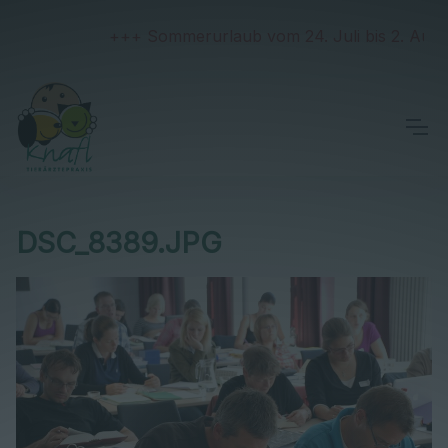
+++ Sommerurlaub vom 24. Juli bis 2. August
DSC_8389.JPG