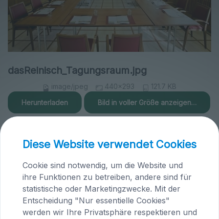
dasReinisch_Tagungsraum.jpg
image/jpeg
440x293
121.7 KB
Herunterladen
Bild in voller Größe anzeigen…
Diese Website verwendet Cookies
Cookie sind notwendig, um die Website und
ihre Funktionen zu betreiben, andere sind für
Praxis Maria Saal (Kärnten)
statistische oder Marketingzwecke. Mit der
Brandlhof
Entscheidung "Nur essentielle Cookies"
Höfern 1
werden wir Ihre Privatsphäre respektieren und