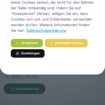
A-9063 Maria Saal
keine Cookies setzen, die nicht für den Betrieb
Österreich
der Seite notwendig sind. Indem Sie auf
"Akzeptieren" klicken, willigen Sie ein, dass
Tel.
04223 / 200 23
Cookies von uns und Drittanbieter verwendet
werden dürfen. Weitere Infomationen finden
Routenplanung
Sie hier:
Datenschutzerklärung
Akzeptieren
Essentielle Cookies
Praxis Klosterneuburg (Niederösterreich)
Einstellungen
Wiener Straße 146
A-3400 Klosterneuburg
Österreich
Tel.
02243 / 30 340
Routenplanung