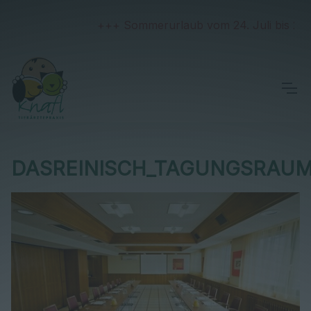
+++ Sommerurlaub vom 24. Juli bis 2. Au
DASREINISCH_TAGUNGSRAUM