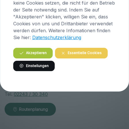
A-9063 Maria Saal
keine Cookies setzen, die nicht für den Betrieb
Österreich
der Seite notwendig sind. Indem Sie auf
"Akzeptieren" klicken, willigen Sie ein, dass
Tel.
04223 / 200 23
Cookies von uns und Drittanbieter verwendet
werden dürfen. Weitere Infomationen finden
Routenplanung
Sie hier:
Datenschutzerklärung
Akzeptieren
Essentielle Cookies
Praxis Klosterneuburg (Niederösterreich)
Einstellungen
Wiener Straße 146
A-3400 Klosterneuburg
Österreich
Tel.
02243 / 30 340
Routenplanung