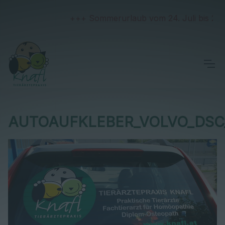
+++ Sommerurlaub vom 24. Juli bis 2. Au
AUTOAUFKLEBER_VOLVO_DSC_