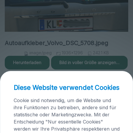
Autoaufkleber_Volvo_DSC_5708.jpeg
image/jpeg
1936x1296
242.1 KB
Herunterladen
Bild in voller Größe anzeigen…
Diese Website verwendet Cookies
Cookie sind notwendig, um die Website und
ihre Funktionen zu betreiben, andere sind für
Praxis Maria Saal (Kärnten)
statistische oder Marketingzwecke. Mit der
Brandlhof
Entscheidung "Nur essentielle Cookies"
Höfern 1
werden wir Ihre Privatsphäre respektieren und