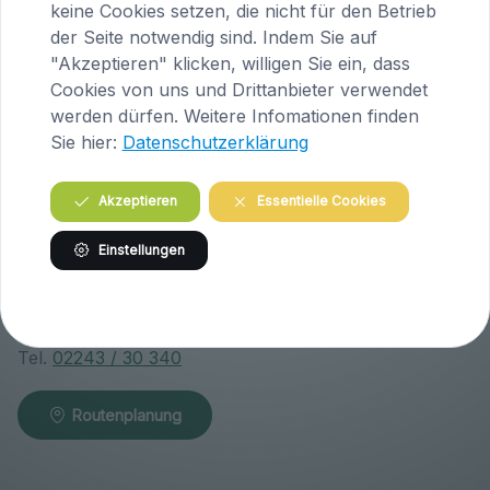
A-9063 Maria Saal
keine Cookies setzen, die nicht für den Betrieb
Österreich
der Seite notwendig sind. Indem Sie auf
"Akzeptieren" klicken, willigen Sie ein, dass
Tel.
04223 / 200 23
Cookies von uns und Drittanbieter verwendet
werden dürfen. Weitere Infomationen finden
Routenplanung
Sie hier:
Datenschutzerklärung
Akzeptieren
Essentielle Cookies
Praxis Klosterneuburg (Niederösterreich)
Einstellungen
Wiener Straße 146
A-3400 Klosterneuburg
Österreich
Tel.
02243 / 30 340
Routenplanung