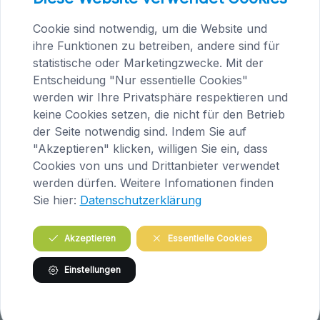
image/jpeg
856x1185
220.1 KB
Cookie sind notwendig, um die Website und
Herunterladen
Bild in voller Größe anzeigen…
ihre Funktionen zu betreiben, andere sind für
statistische oder Marketingzwecke. Mit der
Entscheidung "Nur essentielle Cookies"
werden wir Ihre Privatsphäre respektieren und
keine Cookies setzen, die nicht für den Betrieb
der Seite notwendig sind. Indem Sie auf
"Akzeptieren" klicken, willigen Sie ein, dass
Praxis Maria Saal (Kärnten)
Cookies von uns und Drittanbieter verwendet
Brandlhof
werden dürfen. Weitere Infomationen finden
Höfern 1
Sie hier:
Datenschutzerklärung
A-9063 Maria Saal
Österreich
Akzeptieren
Essentielle Cookies
Tel.
04223 / 200 23
Einstellungen
Routenplanung