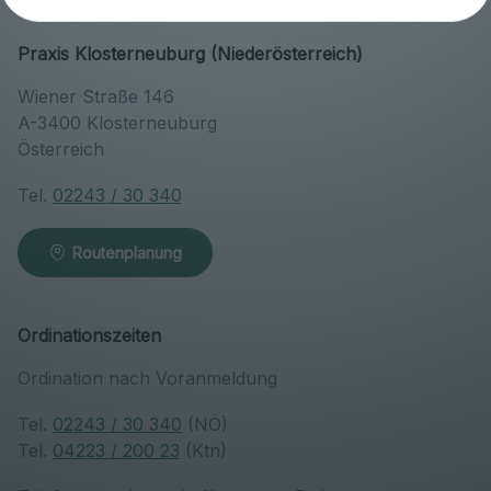
Praxis Klosterneuburg (Niederösterreich)
Wiener Straße 146
A-3400 Klosterneuburg
Österreich
Tel.
02243 / 30 340
Routenplanung
Ordinationszeiten
Ordination nach Voranmeldung
Tel.
02243 / 30 340
(NÖ)
Tel.
04223 / 200 23
(Ktn)