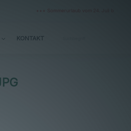
+++ Sommerurlaub vom 24. Juli bis 2. August u
KONTAKT
JPG