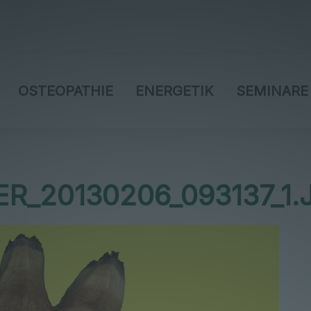
OSTEOPATHIE
ENERGETIK
SEMINARE
_20130206_093137_1.