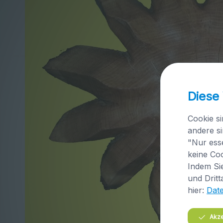
Diese
Cookie si
andere si
"Nur esse
keine Coo
Indem Sie
und Dritt
hier:
Dat
Akze