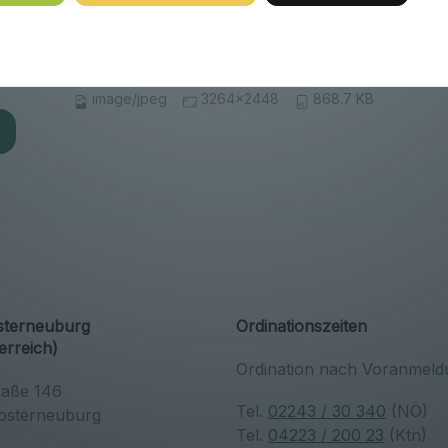
g
image/jpeg
3264x2448
868.7 KB
osterneuburg
Ordinationszeiten
erreich)
Ordination nach Voranmeld
raße 146
Tel.
02243 / 30 340
(NÖ)
osterneuburg
Tel.
04223 / 200 23
(Ktn)
h