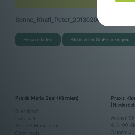
Sonne_Knafl_Peter_20130206_093137_1.jp
Herunterladen
Bild in voller Größe anzeigen…
Praxis Maria Saal (Kärnten)
Praxis Kl
(Niederöst
Brandlhof
Wiener St
Höfern 1
A-3400 Kl
A-9063 Maria Saal
Österreic
Österreich