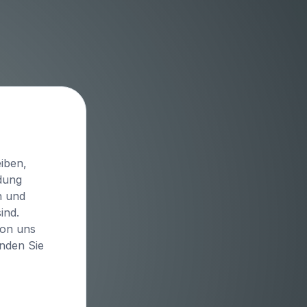
iben,
idung
n und
ind.
von uns
inden Sie