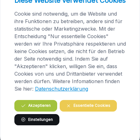
Diese Website verwendet Cookies
Scheidenausfluss.jpg
image/jpeg
406x586
67.2 KB
Cookie sind notwendig, um die Website und
ihre Funktionen zu betreiben, andere sind für
Herunterladen
Bild in voller Größe anzeigen…
statistische oder Marketingzwecke. Mit der
Entscheidung "Nur essentielle Cookies"
werden wir Ihre Privatsphäre respektieren und
keine Cookies setzen, die nicht für den Betrieb
der Seite notwendig sind. Indem Sie auf
"Akzeptieren" klicken, willigen Sie ein, dass
Praxis Maria Saal (Kärnten)
Cookies von uns und Drittanbieter verwendet
werden dürfen. Weitere Infomationen finden
Brandlhof
Sie hier:
Datenschutzerklärung
Höfern 1
A-9063 Maria Saal
Österreich
Akzeptieren
Essentielle Cookies
Tel.
04223 / 200 23
Einstellungen
Routenplanung