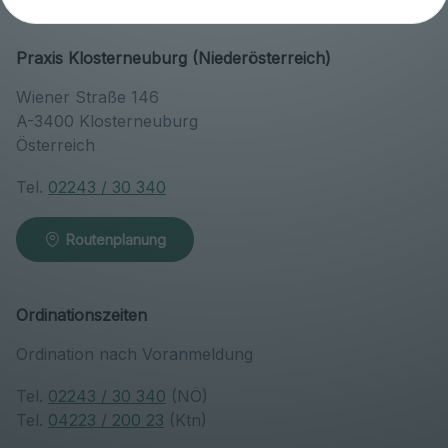
Praxis Klosterneuburg (Niederösterreich)
Wiener Straße 146
A-3400 Klosterneuburg
Österreich
Tel.
02243 / 30 340
Routenplanung
Ordinationszeiten
Ordination nach Voranmeldung
Tel.
02243 / 30 340
(NÖ)
Tel.
04223 / 200 23
(Ktn)