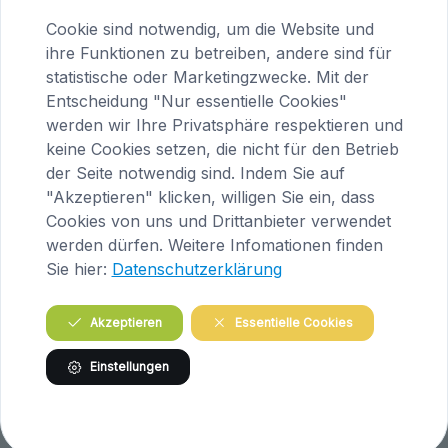
image/jpeg
1536x2048
1.1 MB
Cookie sind notwendig, um die Website und
Herunterladen
Bild in voller Größe anzeigen…
ihre Funktionen zu betreiben, andere sind für
statistische oder Marketingzwecke. Mit der
Entscheidung "Nur essentielle Cookies"
werden wir Ihre Privatsphäre respektieren und
keine Cookies setzen, die nicht für den Betrieb
der Seite notwendig sind. Indem Sie auf
Praxis Maria Saal (Kärnten)
"Akzeptieren" klicken, willigen Sie ein, dass
Cookies von uns und Drittanbieter verwendet
Brandlhof
werden dürfen. Weitere Infomationen finden
Höfern 1
Sie hier:
Datenschutzerklärung
A-9063 Maria Saal
Österreich
Akzeptieren
Essentielle Cookies
Tel.
04223 / 200 23
Einstellungen
Routenplanung