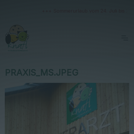
+++ Sommerurlaub vom 24. Juli bis 2. Aug
PRAXIS_MS.JPEG