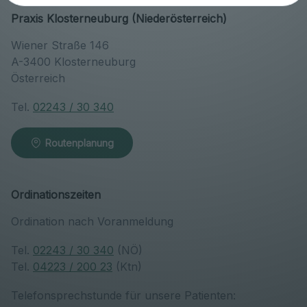
Praxis Klosterneuburg (Niederösterreich)
Wiener Straße 146
A-3400 Klosterneuburg
Österreich
Tel.
02243 / 30 340
Routenplanung
Ordinationszeiten
Ordination nach Voranmeldung
Tel.
02243 / 30 340
(NÖ)
Tel.
04223 / 200 23
(Ktn)
Telefonsprechstunde für unsere Patienten: